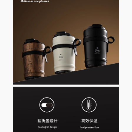
公
室
喝
水
杯
数
量