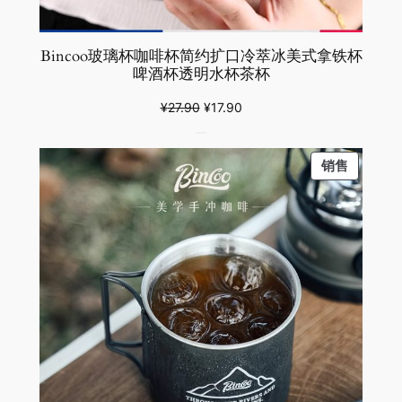
Bincoo玻璃杯咖啡杯简约扩口冷萃冰美式拿铁杯
啤酒杯透明水杯茶杯
原
当
¥
27.90
¥
17.90
价
前
为：
价
PRODU
销售
¥27.90。
格
ON
为：
SALE
¥17.90。