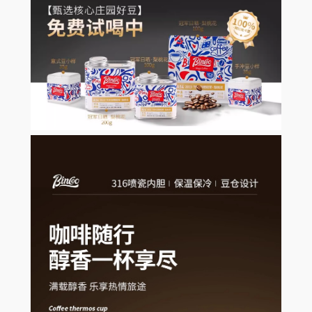
。
0
陶
。
瓷
内
胆
保
温
冷
随
手
行
3
1
6
咖
啡
杯
办