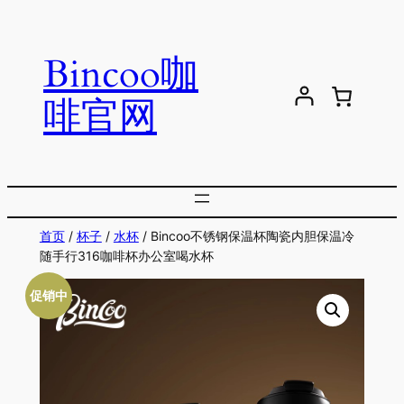
跳
至
Bincoo咖
内
容
啡官网
首页
/
杯子
/
水杯
/ Bincoo不锈钢保温杯陶瓷内胆保温冷
随手行316咖啡杯办公室喝水杯
促销中