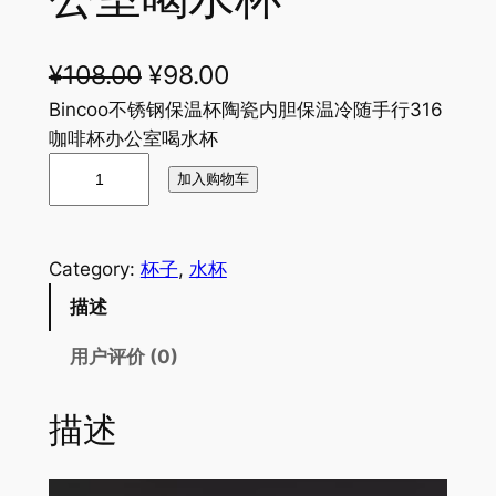
原
当
¥
108.00
¥
98.00
价
前
Bincoo不锈钢保温杯陶瓷内胆保温冷随手行316
咖啡杯办公室喝水杯
为
价
B
加入购物车
：
格
i
n
¥
为
c
1
：
Category:
杯子
, 
水杯
o
0
¥
描述
o
不
8
9
用户评价 (0)
锈
.
8
钢
0
.
描述
保
温
0
0
杯