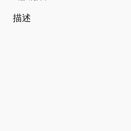
啡
0
8
玻
0
.
描述
璃
杯
。
0
子
0
设
。
计
师
款
拿
铁
杯
美
式
高
级
d
i