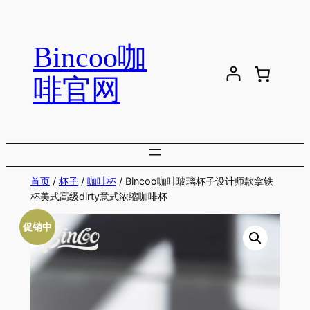
跳
至
Bincoo咖
内
容
啡官网
首页
/
杯子
/
咖啡杯
/ Bincoo咖啡玻璃杯子设计师款拿铁
杯美式高级dirty意式浓缩咖啡杯
促销中