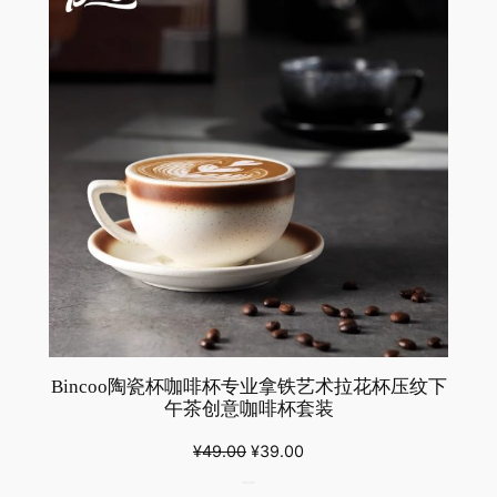
ON
SALE
Bincoo陶瓷杯咖啡杯专业拿铁艺术拉花杯压纹下
午茶创意咖啡杯套装
原
当
¥
49.00
¥
39.00
价
前