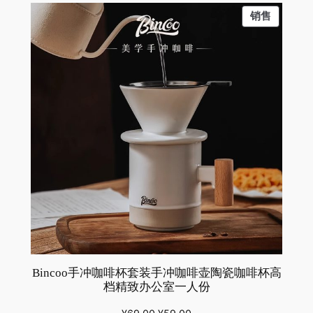
为：
价
PRODU
销售
¥49.00。
格
ON
为：
SALE
¥39.00。
Bincoo手冲咖啡杯套装手冲咖啡壶陶瓷咖啡杯高
档精致办公室一人份
原
当