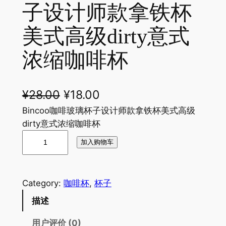
子设计师款拿铁杯
美式高级dirty意式
浓缩咖啡杯
原
当
¥
28.00
¥
18.00
价
前
Bincoo咖啡玻璃杯子设计师款拿铁杯美式高级
dirty意式浓缩咖啡杯
为
价
B
加入购物车
：
格
i
n
¥
为
c
2
：
Category:
咖啡杯
, 
杯子
o
8
¥
描述
o
咖
.
1
用户评价 (0)