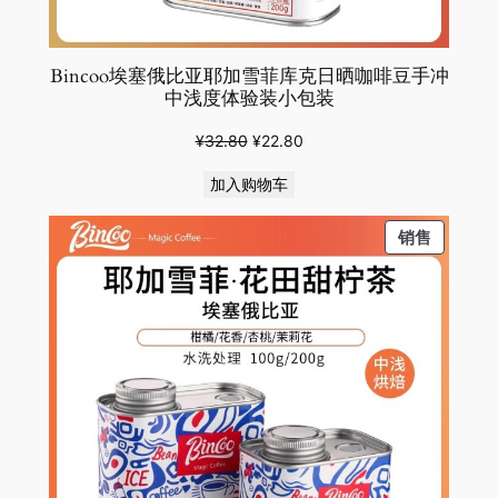
Bincoo埃塞俄比亚耶加雪菲库克日晒咖啡豆手冲
中浅度体验装小包装
原
当
¥
32.80
¥
22.80
价
前
加入购物车
为：
价
¥32.80。
格
PRODU
销售
为：
ON
¥22.80。
SALE