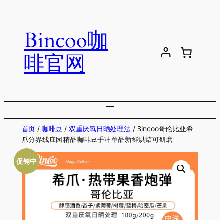
跳
至
Bincoo咖
内
容
啡官网
首页
/
咖啡豆
/
双重厌氧日晒处理法
/ Bincoo哥伦比亚希
爪分界线庄园精品咖啡豆手冲单品新鲜烘焙可研磨
促销中