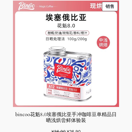
PRODU
销售
¥83.00。
格
ON
为：
SALE
¥73.00。
bincoo花魁8.0埃塞俄比亚手冲咖啡豆单精品日
晒浅烘尝鲜体验装
原
当
¥
36.90
¥
26.90