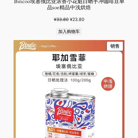
Bincoo埃塞俄比亚浓香小花魁日晒手冲咖啡豆单
品soe精品中浅烘焙
原
当
¥
33.80
¥
23.80
价
前
加入购物车
为：
价
¥33.80。
格
PRODU
销售
为：
ON
¥23.80。
SALE