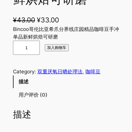
原
当
¥
43.00
¥
33.00
价
前
Bincoo哥伦比亚希爪分界线庄园精品咖啡豆手冲
单品新鲜烘焙可研磨
为
价
B
加入购物车
：
格
i
n
¥
为
c
4
：
Category:
双重厌氧日晒处理法
, 
咖啡豆
o
3
¥
描述
o
哥
.
3
用户评价 (0)
伦
0
3
比
0
.
描述
亚
希
。
0
爪