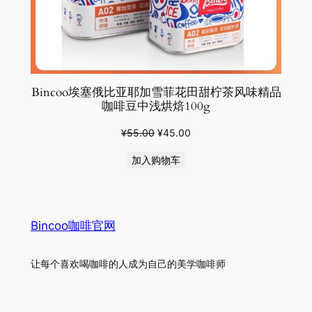
Bincoo埃塞俄比亚耶加雪菲花田甜柠茶风味精品
咖啡豆中浅烘焙100g
原
当
¥
55.00
¥
45.00
价
前
加入购物车
为：
价
¥55.00。
格
为：
¥45.00。
Bincoo咖啡官网
让每个喜欢喝咖啡的人成为自己的美学咖啡师