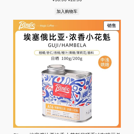
价
前
加入购物车
为：
价
¥36.90。
格
PRODU
销售
为：
ON
¥26.90。
SALE