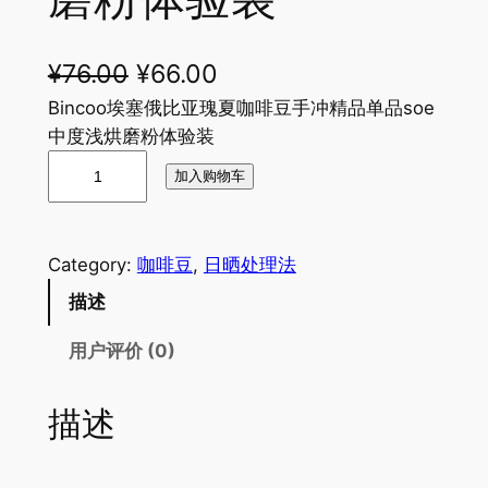
原
当
¥
76.00
¥
66.00
价
前
Bincoo埃塞俄比亚瑰夏咖啡豆手冲精品单品soe
中度浅烘磨粉体验装
为
价
B
加入购物车
：
格
i
n
¥
为
c
7
：
Category:
咖啡豆
, 
日晒处理法
o
6
¥
描述
o
埃
.
6
用户评价 (0)
塞
0
6
俄
0
.
描述
比
亚
。
0
瑰