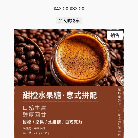
原
当
¥
42.00
¥
32.00
价
前
加入购物车
为：
价
¥42.00。
格
PRODU
销售
为：
ON
¥32.00。
SALE