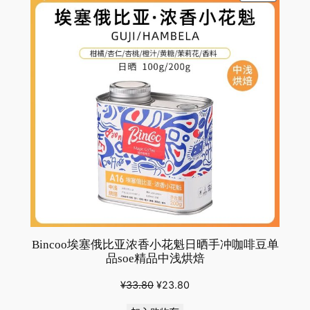
ON
为：
SALE
¥41.00。
Bincoo埃塞俄比亚浓香小花魁日晒手冲咖啡豆单
品soe精品中浅烘焙
原
当
¥
33.80
¥
23.80
价
前