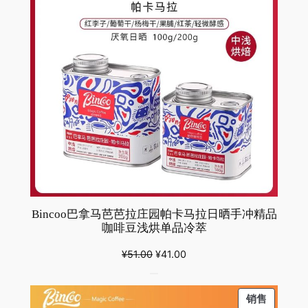
磨
粉
体
验
装
数
量
Bincoo巴拿马芭芭拉庄园帕卡马拉日晒手冲精品
咖啡豆浅烘单品冷萃
原
当
¥
51.00
¥
41.00
价
前
为：
价
PRODU
销售
¥51.00。
格