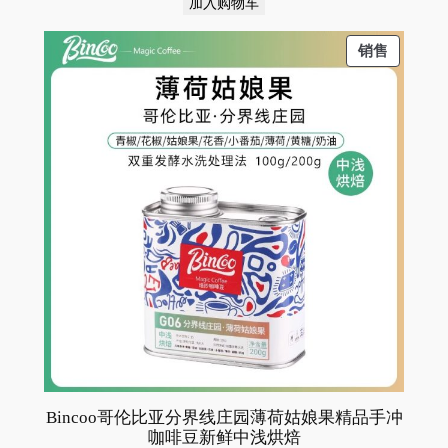
加入购物车
为：
价
¥33.80。
格
PRODU
销售
为：
ON
¥23.80。
SALE
Bincoo哥伦比亚分界线庄园薄荷姑娘果精品手冲
咖啡豆新鲜中浅烘焙