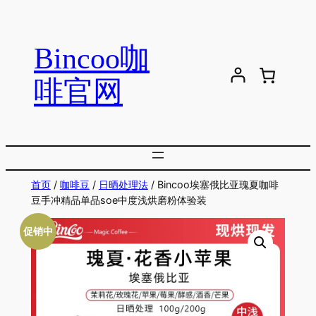
跳
至
Bincoo咖
内
容
啡官网
首页
/
咖啡豆
/
日晒处理法
/ Bincoo埃塞俄比亚瑰夏咖啡
豆手冲精品单品soe中度浅烘磨粉体验装
促销中