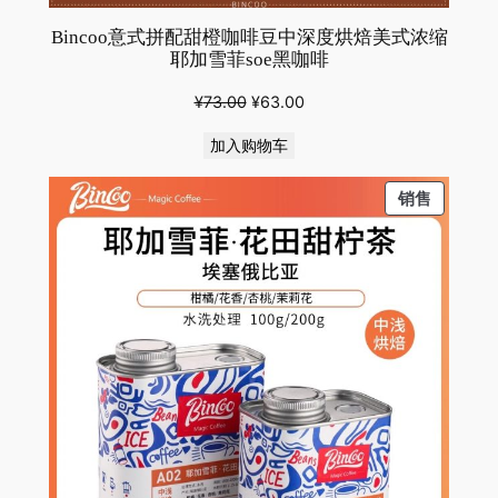
Bincoo意式拼配甜橙咖啡豆中深度烘焙美式浓缩
耶加雪菲soe黑咖啡
原
当
¥
73.00
¥
63.00
价
前
加入购物车
为：
价
¥73.00。
格
PRODU
销售
为：
ON
¥63.00。
SALE