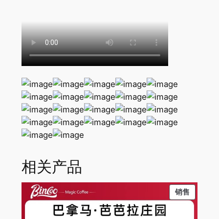
0
夏
。
咖
啡
豆
手
冲
精
品
单
品
s
o
e
相关产品
中
度
PRODU
销售
浅
ON
烘
SALE