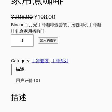
原
当
¥
208.00
¥
198.00
价
前
Bincoo白月光手冲咖啡壶套装手磨咖啡机手冲咖
啡礼盒家用煮咖啡
为
价
B
加入购物车
：
格
i
n
¥
为
c
2
：
Category:
手冲套装
, 
手冲系列
o
0
¥
描述
o
白
8
1
用户评价 (0)
月
.
9
光
0
8
描述
手
冲
0
.
咖